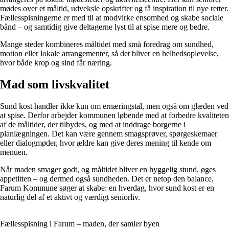
mødes over et måltid, udveksle opskrifter og få inspiration til nye retter.
Fællesspisningerne er med til at modvirke ensomhed og skabe sociale
bånd – og samtidig give deltagerne lyst til at spise mere og bedre.
Mange steder kombineres måltidet med små foredrag om sundhed,
motion eller lokale arrangementer, så det bliver en helhedsoplevelse,
hvor både krop og sind får næring.
Mad som livskvalitet
Sund kost handler ikke kun om ernæringstal, men også om glæden ved
at spise. Derfor arbejder kommunen løbende med at forbedre kvaliteten
af de måltider, der tilbydes, og med at inddrage borgerne i
planlægningen. Det kan være gennem smagsprøver, spørgeskemaer
eller dialogmøder, hvor ældre kan give deres mening til kende om
menuen.
Når maden smager godt, og måltidet bliver en hyggelig stund, øges
appetitten – og dermed også sundheden. Det er netop den balance,
Farum Kommune søger at skabe: en hverdag, hvor sund kost er en
naturlig del af et aktivt og værdigt seniorliv.
Fællesspisning i Farum – maden, der samler byen