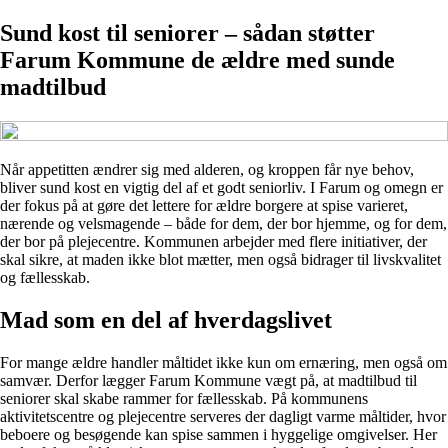
Sund kost til seniorer – sådan støtter
Farum Kommune de ældre med sunde
madtilbud
Når appetitten ændrer sig med alderen, og kroppen får nye behov,
bliver sund kost en vigtig del af et godt seniorliv. I Farum og omegn er
der fokus på at gøre det lettere for ældre borgere at spise varieret,
nærende og velsmagende – både for dem, der bor hjemme, og for dem,
der bor på plejecentre. Kommunen arbejder med flere initiativer, der
skal sikre, at maden ikke blot mætter, men også bidrager til livskvalitet
og fællesskab.
Mad som en del af hverdagslivet
For mange ældre handler måltidet ikke kun om ernæring, men også om
samvær. Derfor lægger Farum Kommune vægt på, at madtilbud til
seniorer skal skabe rammer for fællesskab. På kommunens
aktivitetscentre og plejecentre serveres der dagligt varme måltider, hvor
beboere og besøgende kan spise sammen i hyggelige omgivelser. Her