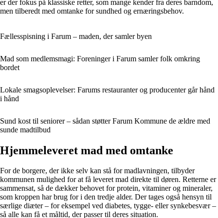
er der fokus på klassiske retter, som mange kender fra deres barndom,
men tilberedt med omtanke for sundhed og ernæringsbehov.
Fællesspisning i Farum – maden, der samler byen
Mad som medlemsmagi: Foreninger i Farum samler folk omkring
bordet
Lokale smagsoplevelser: Farums restauranter og producenter går hånd
i hånd
Sund kost til seniorer – sådan støtter Farum Kommune de ældre med
sunde madtilbud
Hjemmeleveret mad med omtanke
For de borgere, der ikke selv kan stå for madlavningen, tilbyder
kommunen mulighed for at få leveret mad direkte til døren. Retterne er
sammensat, så de dækker behovet for protein, vitaminer og mineraler,
som kroppen har brug for i den tredje alder. Der tages også hensyn til
særlige diæter – for eksempel ved diabetes, tygge- eller synkebesvær –
så alle kan få et måltid, der passer til deres situation.