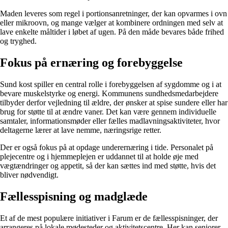
Maden leveres som regel i portionsanretninger, der kan opvarmes i ovn
eller mikroovn, og mange vælger at kombinere ordningen med selv at
lave enkelte måltider i løbet af ugen. På den måde bevares både frihed
og tryghed.
Fokus på ernæring og forebyggelse
Sund kost spiller en central rolle i forebyggelsen af sygdomme og i at
bevare muskelstyrke og energi. Kommunens sundhedsmedarbejdere
tilbyder derfor vejledning til ældre, der ønsker at spise sundere eller har
brug for støtte til at ændre vaner. Det kan være gennem individuelle
samtaler, informationsmøder eller fælles madlavningsaktiviteter, hvor
deltagerne lærer at lave nemme, næringsrige retter.
Der er også fokus på at opdage underernæring i tide. Personalet på
plejecentre og i hjemmeplejen er uddannet til at holde øje med
vægtændringer og appetit, så der kan sættes ind med støtte, hvis det
bliver nødvendigt.
Fællesspisning og madglæde
Et af de mest populære initiativer i Farum er de fællesspisninger, der
arrangeres på lokale mødesteder og aktivitetscentre. Her kan seniorer