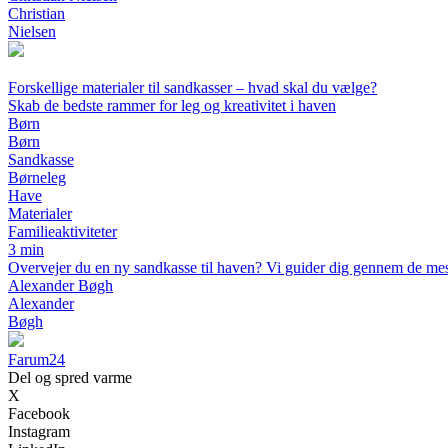
Christian
Nielsen
Forskellige materialer til sandkasser – hvad skal du vælge?
Skab de bedste rammer for leg og kreativitet i haven
Børn
Børn
Sandkasse
Børneleg
Have
Materialer
Familieaktiviteter
3 min
Overvejer du en ny sandkasse til haven? Vi guider dig gennem de mest 
Alexander Bøgh
Alexander
Bøgh
Farum24
Del og spred varme
X
Facebook
Instagram