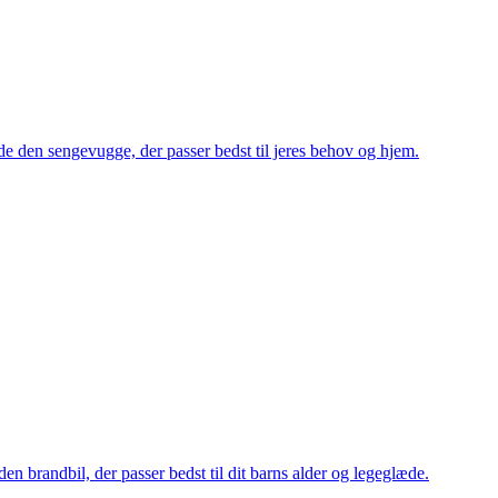
nde den sengevugge, der passer bedst til jeres behov og hjem.
en brandbil, der passer bedst til dit barns alder og legeglæde.