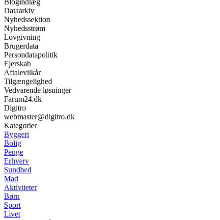
Blogindlæg
Dataarkiv
Nyhedssektion
Nyhedsstrøm
Lovgivning
Brugerdata
Persondatapolitik
Ejerskab
Aftalevilkår
Tilgængelighed
Vedvarende løsninger
Farum24.dk
Digitro
webmaster@digitro.dk
Kategorier
Byggeri
Bolig
Penge
Erhverv
Sundhed
Mad
Aktiviteter
Børn
Sport
Livet