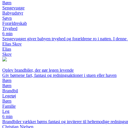
Børn
Sengevugge
Babyudstyr
Søvn
Forældreskab
Tryghed
6 min
Sengevugger giver babyen tryghed og forældrene ro i natten. I denne ar
Elias Skov
Elias
Skov
Oplev brandbiler, der gør legen levende
Giv børnene fart, fantasi og redningsaktioner i stuen eller haven
Børn
Børn
Brandbil
Legetøj
Børn
Familie
Leg
6 min
Brandbiler vækker børns fantasi og inviterer til heltemodige redningsmi
Christian Nielsen