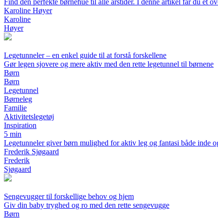
Find den perfekte børnehue til alle årstider. I denne artikel får du et 
Karoline Høyer
Karoline
Høyer
Legetunneler – en enkel guide til at forstå forskellene
Gør legen sjovere og mere aktiv med den rette legetunnel til børnene
Børn
Børn
Legetunnel
Børneleg
Familie
Aktivitetslegetøj
Inspiration
5 min
Legetunneler giver børn mulighed for aktiv leg og fantasi både inde og
Frederik Sjøgaard
Frederik
Sjøgaard
Sengevugger til forskellige behov og hjem
Giv din baby tryghed og ro med den rette sengevugge
Børn