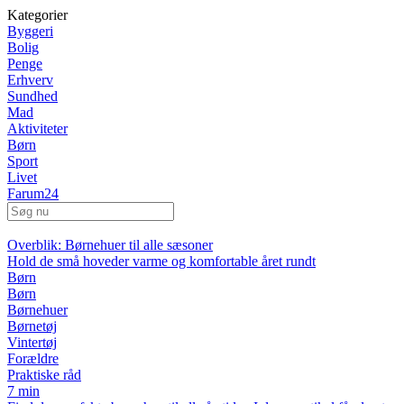
Kategorier
Byggeri
Bolig
Penge
Erhverv
Sundhed
Mad
Aktiviteter
Børn
Sport
Livet
Farum24
Overblik: Børnehuer til alle sæsoner
Hold de små hoveder varme og komfortable året rundt
Børn
Børn
Børnehuer
Børnetøj
Vintertøj
Forældre
Praktiske råd
7 min