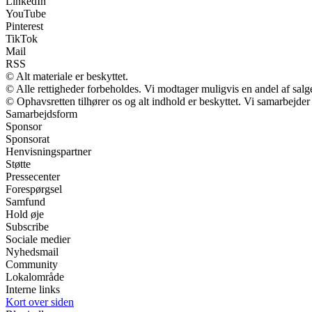
LinkedIn
YouTube
Pinterest
TikTok
Mail
RSS
© Alt materiale er beskyttet.
© Alle rettigheder forbeholdes. Vi modtager muligvis en andel af salge
© Ophavsretten tilhører os og alt indhold er beskyttet. Vi samarbejder
Samarbejdsform
Sponsor
Sponsorat
Henvisningspartner
Støtte
Pressecenter
Forespørgsel
Samfund
Hold øje
Subscribe
Sociale medier
Nyhedsmail
Community
Lokalområde
Interne links
Kort over siden