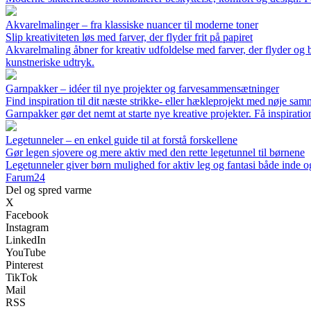
Akvarelmalinger – fra klassiske nuancer til moderne toner
Slip kreativiteten løs med farver, der flyder frit på papiret
Akvarelmaling åbner for kreativ udfoldelse med farver, der flyder og b
kunstneriske udtryk.
Garnpakker – idéer til nye projekter og farvesammensætninger
Find inspiration til dit næste strikke- eller hækleprojekt med nøje sa
Garnpakker gør det nemt at starte nye kreative projekter. Få inspiration 
Legetunneler – en enkel guide til at forstå forskellene
Gør legen sjovere og mere aktiv med den rette legetunnel til børnene
Legetunneler giver børn mulighed for aktiv leg og fantasi både inde og
Farum24
Del og spred varme
X
Facebook
Instagram
LinkedIn
YouTube
Pinterest
TikTok
Mail
RSS