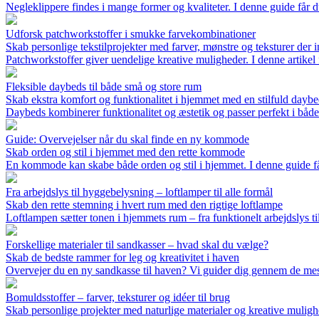
Negleklippere findes i mange former og kvaliteter. I denne guide får d
Udforsk patchworkstoffer i smukke farvekombinationer
Skab personlige tekstilprojekter med farver, mønstre og teksturer der ins
Patchworkstoffer giver uendelige kreative muligheder. I denne artikel få
Fleksible daybeds til både små og store rum
Skab ekstra komfort og funktionalitet i hjemmet med en stilfuld dayb
Daybeds kombinerer funktionalitet og æstetik og passer perfekt i både
Guide: Overvejelser når du skal finde en ny kommode
Skab orden og stil i hjemmet med den rette kommode
En kommode kan skabe både orden og stil i hjemmet. I denne guide får
Fra arbejdslys til hyggebelysning – loftlamper til alle formål
Skab den rette stemning i hvert rum med den rigtige loftlampe
Loftlampen sætter tonen i hjemmets rum – fra funktionelt arbejdslys til
Forskellige materialer til sandkasser – hvad skal du vælge?
Skab de bedste rammer for leg og kreativitet i haven
Overvejer du en ny sandkasse til haven? Vi guider dig gennem de mest 
Bomuldsstoffer – farver, teksturer og idéer til brug
Skab personlige projekter med naturlige materialer og kreative mulig