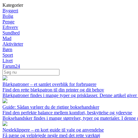
Kategorier
Byggeri
Bolig
Penge
Erhverv
Sundhed
Mad
Aktiviteter
Børn
Sport
Livet
Farum24
Blækpatroner – et samlet overblik for forbrugere
Find den rette blækpatron til din printer og dit behov
Blækpatroner findes i mange typer og prisklasser. Denne artikel giver di
Guide: Sådan vælger du de rigtige boksehandsker
Find den perfekte balance mellem komfort, beskyttelse og ydeevne
Boksehandsker findes i mange størrelser, typer og materialer. I denne 
Negleklippere – en kort guide til valg og anvendelse
Få pæne og velplejede negle med det rette værktøj