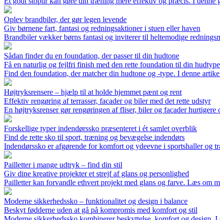
Et godt stopur kan gøre din træning mere effektiv og præcis. I denne gu
Oplev brandbiler, der gør legen levende
Giv børnene fart, fantasi og redningsaktioner i stuen eller haven
Brandbiler vækker børns fantasi og inviterer til heltemodige redningsmi
Sådan finder du en foundation, der passer til din hudtone
Få en naturlig og fejlfri finish med den rette foundation til din hudtyp
Find den foundation, der matcher din hudtone og -type. I denne artikel 
Højtryksrensere – hjælp til at holde hjemmet pænt og rent
Effektiv rengøring af terrasser, facader og biler med det rette udstyr
En højtryksrenser gør rengøringen af fliser, biler og facader hurtiger
Forskellige typer indendørssko præsenteret i ét samlet overblik
Find de rette sko til sport, træning og bevægelse indendørs
Indendørssko er afgørende for komfort og ydeevne i sportshaller og træn
Pailletter i mange udtryk – find din stil
Giv dine kreative projekter et strejf af glans og personlighed
Pailletter kan forvandle ethvert projekt med glans og farve. Læs om mater
Moderne sikkerhedssko – funktionalitet og design i balance
Beskyt fødderne uden at gå på kompromis med komfort og stil
Moderne sikkerhedssko kombinerer beskyttelse, komfort og design. I den