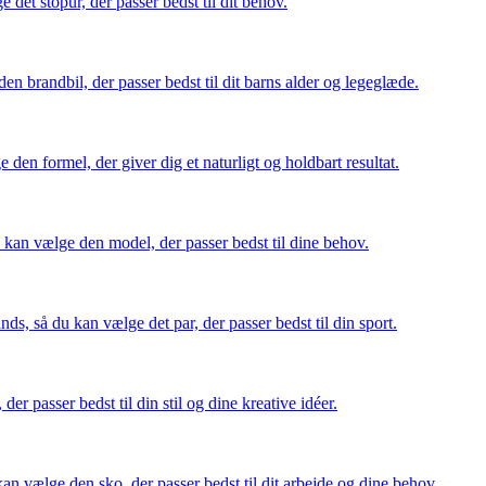
det stopur, der passer bedst til dit behov.
en brandbil, der passer bedst til dit barns alder og legeglæde.
 den formel, der giver dig et naturligt og holdbart resultat.
u kan vælge den model, der passer bedst til dine behov.
ds, så du kan vælge det par, der passer bedst til din sport.
der passer bedst til din stil og dine kreative idéer.
an vælge den sko, der passer bedst til dit arbejde og dine behov.