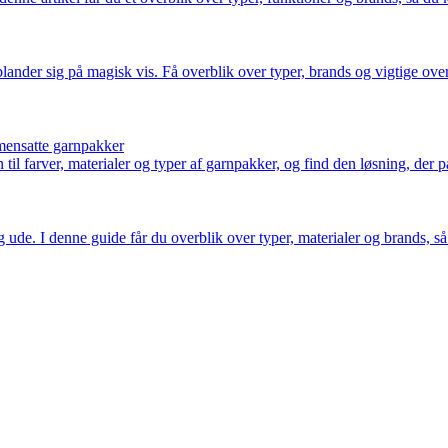
lander sig på magisk vis. Få overblik over typer, brands og vigtige over
mmensatte garnpakker
til farver, materialer og typer af garnpakker, og find den løsning, der pa
 ude. I denne guide får du overblik over typer, materialer og brands, så 