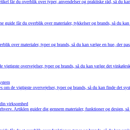
ikel får du overblik over typer, anvendelser og praktiske råd, så du kan v
ne guide får du overblik over materialer, tykkelser og brands, så du ka
overblik over materialer, typer og brands, så du kan vælge en hue, der pas
 vigtigste overvejelser, typer og brands, så du kan vælge det vinkøleska
system
om de vigtigste overvejelser, typer og brands, så du kan finde det system
r din virksomhed
rhverv. Artiklen guider dig gennem materialer, funktioner og design, så