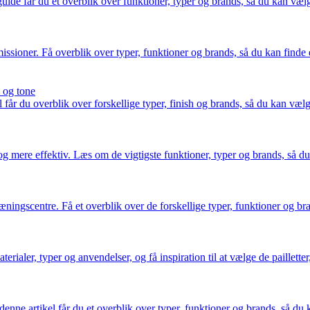
ide får du et overblik over funktioner, typer og brands, så du kan vælge 
ssioner. Få overblik over typer, funktioner og brands, så du kan finde d
e og tone
får du overblik over forskellige typer, finish og brands, så du kan vælge
e og mere effektiv. Læs om de vigtigste funktioner, typer og brands, så d
ingscentre. Få et overblik over de forskellige typer, funktioner og bran
ialer, typer og anvendelser, og få inspiration til at vælge de pailletter, 
ne artikel får du et overblik over typer, funktioner og brands, så du k