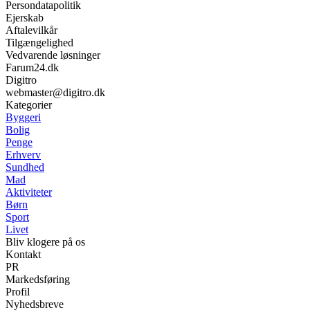
Persondatapolitik
Ejerskab
Aftalevilkår
Tilgængelighed
Vedvarende løsninger
Farum24.dk
Digitro
webmaster@digitro.dk
Kategorier
Byggeri
Bolig
Penge
Erhverv
Sundhed
Mad
Aktiviteter
Børn
Sport
Livet
Bliv klogere på os
Kontakt
PR
Markedsføring
Profil
Nyhedsbreve