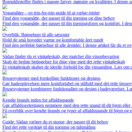
Bomuldsstoffer findes i mange farver, mønstre og kvaliteter. I denne art
Yogamåtter – en trin-for-trin guide til at vælge rigtigt
Find den yogamåtte, der passer til din træning og dine behov
Find den yogamåtte, der passer til din træningsform og komfort. I den
Overblik: Børnehuer til alle sæsoner
Hold de små hoveder varme og komfortable året rundt
Find den perfekte børnehue til alle årstider. I denne artikel får du et 
Sådan finder du et vinkøleskab, der matcher din vinopbevaring
Skab de bedste betingelser for dine vine med det rette vinkøleskab
Et vinkøleskab skaber de ideelle forhold for din vinsamling. Læs om de
Brusesystemer med forskellige funktioner og designs
Gør badeoplevelsen mere komfortabel og stilfuld med det rette bruse
Brusesystemer kombinerer funktionalitet og design i badeværelset. Læs 
Kendte brands inden for affaldsspande
Gør affaldssorteringen nemmere med den rette spand til dit hjem elle
Få overblik over kendte brands og typer af affaldsspande til hjem og e
Guide: Sådan vælger du et stopur, der passer til dit behov
Find det rette værktøj til din træning og tidsmåling