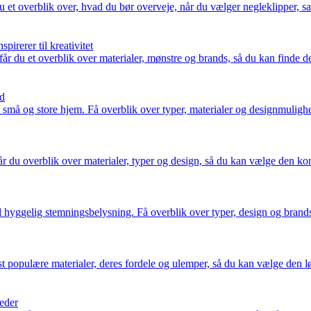
u et overblik over, hvad du bør overveje, når du vælger negleklipper, s
pirerer til kreativitet
r du et overblik over materialer, mønstre og brands, så du kan finde de s
ed
 små og store hjem. Få overblik over typer, materialer og designmulighe
 du overblik over materialer, typer og design, så du kan vælge den kom
 hyggelig stemningsbelysning. Få overblik over typer, design og brands, o
populære materialer, deres fordele og ulemper, så du kan vælge den løs
heder