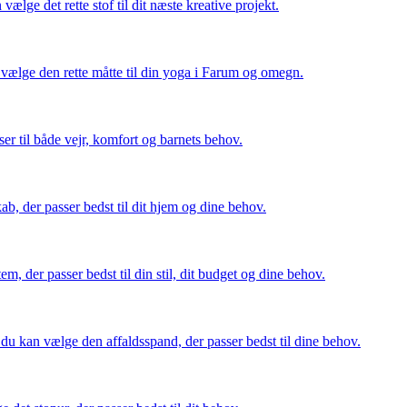
ælge det rette stof til dit næste kreative projekt.
n vælge den rette måtte til din yoga i Farum og omegn.
ser til både vejr, komfort og barnets behov.
b, der passer bedst til dit hjem og dine behov.
, der passer bedst til din stil, dit budget og dine behov.
 du kan vælge den affaldsspand, der passer bedst til dine behov.