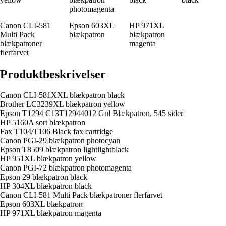
photomagenta
Canon CLI-581
Epson 603XL
HP 971XL
Multi Pack
blækpatron
blækpatron
blækpatroner
magenta
flerfarvet
Produktbeskrivelser
Canon CLI-581XXL blækpatron black
Brother LC3239XL blækpatron yellow
Epson T1294 C13T12944012 Gul Blækpatron, 545 sider
HP 5160A sort blækpatron
Fax T104/T106 Black fax cartridge
Canon PGI-29 blækpatron photocyan
Epson T8509 blækpatron lightlightblack
HP 951XL blækpatron yellow
Canon PGI-72 blækpatron photomagenta
Epson 29 blækpatron black
HP 304XL blækpatron black
Canon CLI-581 Multi Pack blækpatroner flerfarvet
Epson 603XL blækpatron
HP 971XL blækpatron magenta