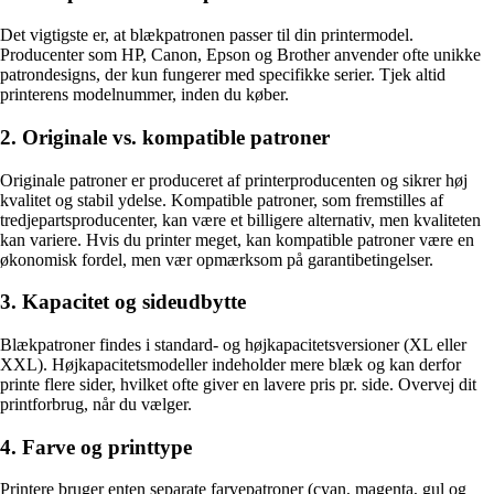
Det vigtigste er, at blækpatronen passer til din printermodel.
Producenter som HP, Canon, Epson og Brother anvender ofte unikke
patrondesigns, der kun fungerer med specifikke serier. Tjek altid
printerens modelnummer, inden du køber.
2. Originale vs. kompatible patroner
Originale patroner er produceret af printerproducenten og sikrer høj
kvalitet og stabil ydelse. Kompatible patroner, som fremstilles af
tredjepartsproducenter, kan være et billigere alternativ, men kvaliteten
kan variere. Hvis du printer meget, kan kompatible patroner være en
økonomisk fordel, men vær opmærksom på garantibetingelser.
3. Kapacitet og sideudbytte
Blækpatroner findes i standard- og højkapacitetsversioner (XL eller
XXL). Højkapacitetsmodeller indeholder mere blæk og kan derfor
printe flere sider, hvilket ofte giver en lavere pris pr. side. Overvej dit
printforbrug, når du vælger.
4. Farve og printtype
Printere bruger enten separate farvepatroner (cyan, magenta, gul og