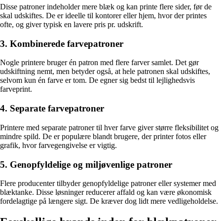
Disse patroner indeholder mere blæk og kan printe flere sider, før de
skal udskiftes. De er ideelle til kontorer eller hjem, hvor der printes
ofte, og giver typisk en lavere pris pr. udskrift.
3. Kombinerede farvepatroner
Nogle printere bruger én patron med flere farver samlet. Det gør
udskiftning nemt, men betyder også, at hele patronen skal udskiftes,
selvom kun én farve er tom. De egner sig bedst til lejlighedsvis
farveprint.
4. Separate farvepatroner
Printere med separate patroner til hver farve giver større fleksibilitet og
mindre spild. De er populære blandt brugere, der printer fotos eller
grafik, hvor farvegengivelse er vigtig.
5. Genopfyldelige og miljøvenlige patroner
Flere producenter tilbyder genopfyldelige patroner eller systemer med
blæktanke. Disse løsninger reducerer affald og kan være økonomisk
fordelagtige på længere sigt. De kræver dog lidt mere vedligeholdelse.