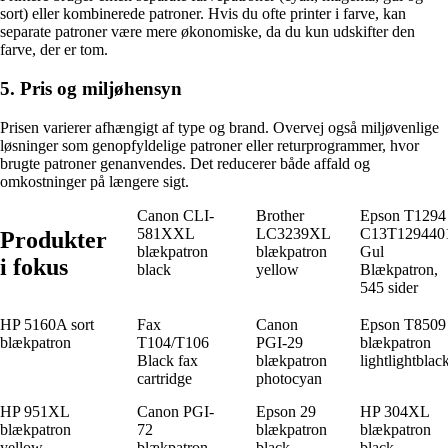
sort) eller kombinerede patroner. Hvis du ofte printer i farve, kan
separate patroner være mere økonomiske, da du kun udskifter den
farve, der er tom.
5. Pris og miljøhensyn
Prisen varierer afhængigt af type og brand. Overvej også miljøvenlige
løsninger som genopfyldelige patroner eller returprogrammer, hvor
brugte patroner genanvendes. Det reducerer både affald og
omkostninger på længere sigt.
Canon CLI-
Brother
Epson T1294
581XXL
LC3239XL
C13T129440
Produkter
blækpatron
blækpatron
Gul
i fokus
black
yellow
Blækpatron,
545 sider
HP 5160A sort
Fax
Canon
Epson T8509
blækpatron
T104/T106
PGI-29
blækpatron
Black fax
blækpatron
lightlightblac
cartridge
photocyan
HP 951XL
Canon PGI-
Epson 29
HP 304XL
blækpatron
72
blækpatron
blækpatron
yellow
blækpatron
black
black