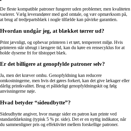
De fleste kompatible patroner fungerer uden problemer, men kvaliteten
varierer. Vælg leverandører med god omtale, og vær opmærksom på,
at brug af tredjepartsblæk i nogle tilfælde kan påvirke garantien.
Hvordan undgår jeg, at blækket tørrer ud?
Print jævnligt, og opbevar printeren i et tørt, tempereret miljø. Hvis
printeren står ubrugt i længere tid, kan du køre en rensecyklus for at
holde dyserne fri for tilstoppet blæk.
Er det billigere at genopfylde patroner selv?
Ja, men det kræver omhu. Genopfyldning kan reducere
omkostningerne, men hvis det gøres forkert, kan det give lækager eller
dårlig printkvalitet. Brug et pålideligt genopfyldningskit og følg
anvisningerne nøje.
Hvad betyder “sideudbytte”?
Sideudbytte angiver, hvor mange sider en patron kan printe ved
standarddækning (typisk 5 % pr. side). Det er en nyttig indikator, når
du sammenligner pris og effektivitet mellem forskellige patroner.