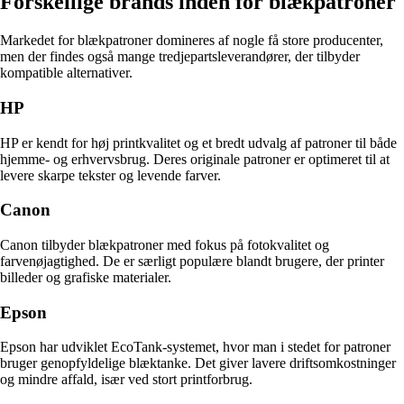
Forskellige brands inden for blækpatroner
Markedet for blækpatroner domineres af nogle få store producenter,
men der findes også mange tredjepartsleverandører, der tilbyder
kompatible alternativer.
HP
HP er kendt for høj printkvalitet og et bredt udvalg af patroner til både
hjemme- og erhvervsbrug. Deres originale patroner er optimeret til at
levere skarpe tekster og levende farver.
Canon
Canon tilbyder blækpatroner med fokus på fotokvalitet og
farvenøjagtighed. De er særligt populære blandt brugere, der printer
billeder og grafiske materialer.
Epson
Epson har udviklet EcoTank-systemet, hvor man i stedet for patroner
bruger genopfyldelige blæktanke. Det giver lavere driftsomkostninger
og mindre affald, især ved stort printforbrug.