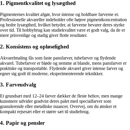
1. Pigmentkvalitet og lysægthed
Pigmenternes kvalitet afgør, hvor intense og holdbare farverne er.
Professionelle akvareller indeholder ofte højere pigmentkoncentration
og bedre lysægthed, hvilket betyder, at farverne bevarer deres styrke
over tid. Til hobbybrug kan studiekvalitet være et godt valg, da de er
mere prisvenlige og stadig giver flotte resultater.
2. Konsistens og opløselighed
Akvarelmaling fås som faste pansfarver, tubefarver og flydende
akvarel. Tubefarver er bløde og nemme at blande, mens pansfarver er
praktiske og transportable. Flydende akvarel giver intense farver og
egner sig godt til moderne, eksperimenterende teknikker.
3. Farveudvalg
Et grundsæt med 12–24 farver dækker de fleste behov, men mange
kunstnere udvider gradvist deres palet med specialfarver som
granulerende eller metalliske nuancer. Overvej, om du ønsker et
kompakt rejsesæt eller et større sæt til studiebrug.
4. Papir og pensler