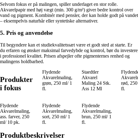
Selvom fokus er på malingen, spiller underlaget en stor rolle.
Akvarelpapir med høj vægt (min. 300 g/m²) giver bedre kontrol over
vand og pigment. Kombinér med pensler, der kan holde godt på vandet
– eksempelvis naturhår eller syntetiske alternativer.
5. Pris og anvendelse
Til begyndere kan et studiekvalitetssæt være et godt sted at starte. Er
du erfaren og ønsker maksimal farvedybde og kontrol, bør du investere
i professionel kvalitet. Prisen afspejler ofte pigmenternes renhed og
malingens holdbarhed.
Flydende
Staedtler
Flydend
Akvarelmaling,
Akvarel
Akvarel
Produkter
grøn, 250 ml/ 1
Maling 24 Stk.
rød, 250
i fokus
fl.
Ass 12 Ml
fl.
Flydende
Flydende
Flydende
Akvarelmaling,
Akvarelmaling,
Akvarelmaling,
ass. farver, 250
sort, 250 ml/ 1
brun, 250 ml/ 1
ml/ 10 pk.
fl.
fl.
Produktbeskrivelser