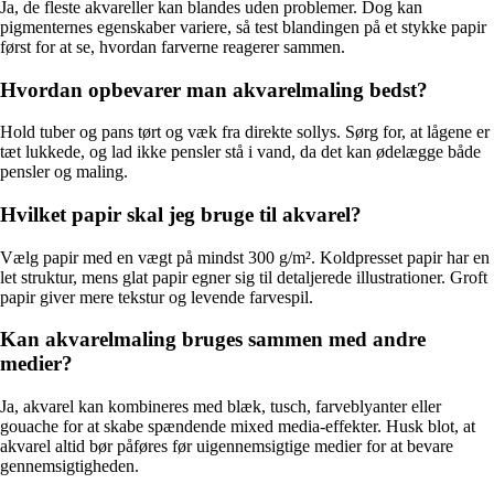
Ja, de fleste akvareller kan blandes uden problemer. Dog kan
pigmenternes egenskaber variere, så test blandingen på et stykke papir
først for at se, hvordan farverne reagerer sammen.
Hvordan opbevarer man akvarelmaling bedst?
Hold tuber og pans tørt og væk fra direkte sollys. Sørg for, at lågene er
tæt lukkede, og lad ikke pensler stå i vand, da det kan ødelægge både
pensler og maling.
Hvilket papir skal jeg bruge til akvarel?
Vælg papir med en vægt på mindst 300 g/m². Koldpresset papir har en
let struktur, mens glat papir egner sig til detaljerede illustrationer. Groft
papir giver mere tekstur og levende farvespil.
Kan akvarelmaling bruges sammen med andre
medier?
Ja, akvarel kan kombineres med blæk, tusch, farveblyanter eller
gouache for at skabe spændende mixed media-effekter. Husk blot, at
akvarel altid bør påføres før uigennemsigtige medier for at bevare
gennemsigtigheden.