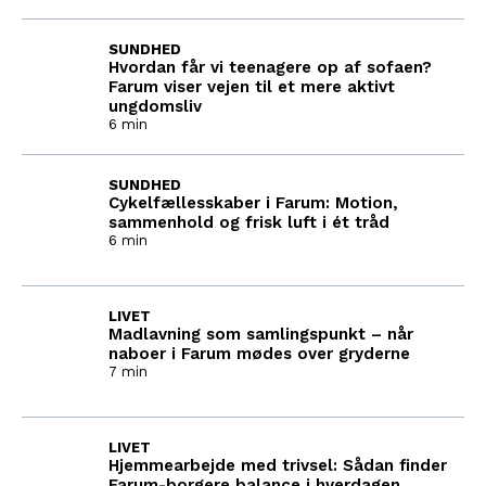
SUNDHED
Hvordan får vi teenagere op af sofaen?
Farum viser vejen til et mere aktivt
ungdomsliv
6 min
SUNDHED
Cykelfællesskaber i Farum: Motion,
sammenhold og frisk luft i ét tråd
6 min
LIVET
Madlavning som samlingspunkt – når
naboer i Farum mødes over gryderne
7 min
LIVET
Hjemmearbejde med trivsel: Sådan finder
Farum-borgere balance i hverdagen